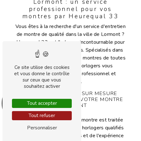
Lormont : un service
professionnel pour vos
montres par Heurequal 33
Vous êtes à la recherche d'un service d'entretien
de montre de qualité dans la ville de Lormont ?
Heurequal 33 est l'adresse incontournable pour
prendre soin de vos montres. Spécialisés dans
l'entretien et la réparation de montres de toutes
marques, nos experts horlogers vous
Ce site utilise des cookies
garantissent un service professionnel et
et vous donne le contrôle
sur ceux que vous
minutieux.
souhaitez activer
DES INTERVENTIONS SUR MESURE
POUR L'ENTRETIEN DE VOTRE MONTRE
Tout accepter
À LORMONT
Tout refuser
Chez Heurequal 33, chaque montre est traitée
Personnaliser
avec le plus grand soin. Nos horlogers qualifiés
disposent des compétences et de l'expérience