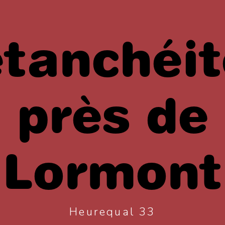
étanchéit
près de
Lormont
Heurequal 33